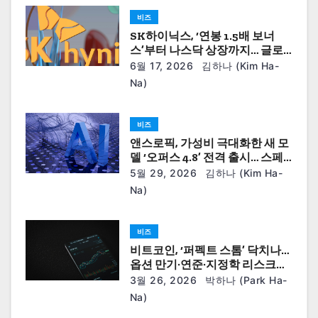
비즈
SK하이닉스, ‘연봉 1.5배 보너
스’부터 나스닥 상장까지… 글로
벌 AI 왕좌 굳히기
6월 17, 2026
김하나 (Kim Ha-
Na)
비즈
앤스로픽, 가성비 극대화한 새 모
델 ‘오퍼스 4.8’ 전격 출시… 스페
이스X와의 150억 달러 인프라 딜
5월 29, 2026
김하나 (Kim Ha-
이 드러낸 AI 경제학의 현실
Na)
비즈
비트코인, ‘퍼펙트 스톰’ 닥치나…
옵션 만기·연준·지정학 리스크에
흔들리는 시장
3월 26, 2026
박하나 (Park Ha-
Na)