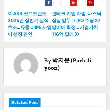
글
AKR 코르포린도,
핀테크 기업 차임, 나스닥
2025년 상반기 실적
상장 앞두고 IPO 주당 27
탐
호조…유통·JIIPE 사업
달러에 확정… 기업가치
색
이 성장 견인
116억 달러
By
박지윤 (Park Ji-
yoon)
Related Post