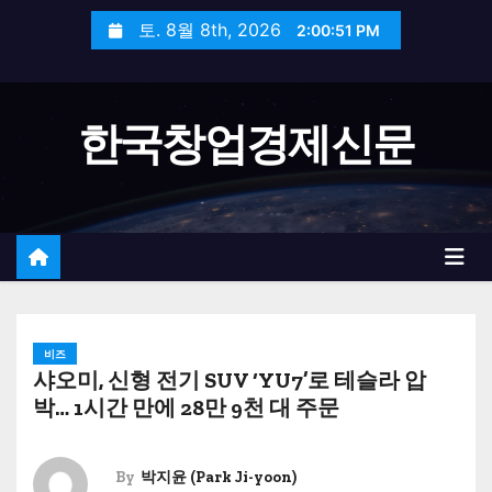
S
토. 8월 8th, 2026
2:00:52 PM
k
i
p
한국창업경제신문
t
o
c
o
n
t
e
n
비즈
샤오미, 신형 전기 SUV ‘YU7’로 테슬라 압
t
박… 1시간 만에 28만 9천 대 주문
By
박지윤 (Park Ji-yoon)