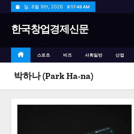
S
일. 8월 9th, 2026
8:17:50 AM
k
i
한국창업경제신문
p
t
o
c
스포츠
비즈
사회일반
산업
o
n
박하나 (Park Ha-na)
t
e
n
t