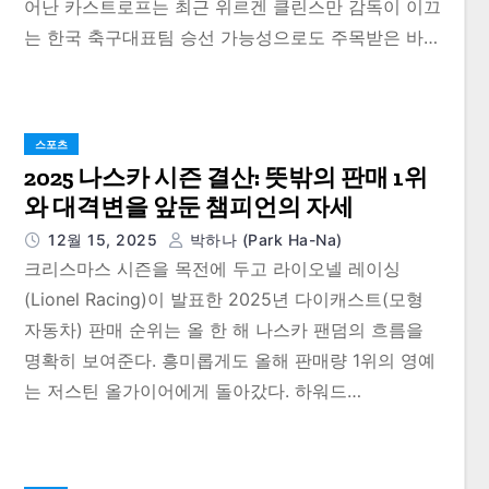
어난 카스트로프는 최근 위르겐 클린스만 감독이 이끄
는 한국 축구대표팀 승선 가능성으로도 주목받은 바…
스포츠
2025 나스카 시즌 결산: 뜻밖의 판매 1위
와 대격변을 앞둔 챔피언의 자세
12월 15, 2025
박하나 (Park Ha-Na)
크리스마스 시즌을 목전에 두고 라이오넬 레이싱
(Lionel Racing)이 발표한 2025년 다이캐스트(모형
자동차) 판매 순위는 올 한 해 나스카 팬덤의 흐름을
명확히 보여준다. 흥미롭게도 올해 판매량 1위의 영예
는 저스틴 올가이어에게 돌아갔다. 하워드…