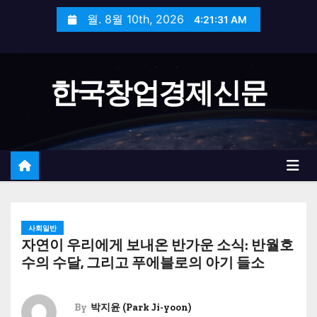
S
월. 8월 10th, 2026
4:21:31 AM
k
i
p
한국창업경제신문
t
o
c
o
n
t
e
n
사회일반
자연이 우리에게 보내온 반가운 소식: 반월호
t
수의 수달, 그리고 푸에블로의 아기 들소
By
박지윤 (Park Ji-yoon)