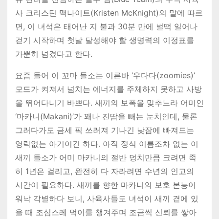
사 크리스틴 맥나이트(Kristen McKnight)의 말에 따르
면, 이 녀석은 태어난 지 불과 30분 만에 벌떡 일어나
걷기 시작하며 첫날 달성해야 할 생명력의 이정표를
가뿐히 넘겼다고 한다.
요즘 들어 이 꼬마 들소는 이른바 ‘우다다(zoomies)’
모드가 켜져서 넘치는 에너지를 주체하지 못하고 사방
을 뛰어다니기 바쁘다. 새끼의 보폭을 맞추느라 어미인
‘마카니(Makani)’가 꽤나 진땀을 빼는 눈치인데, 물론
그러다가도 금세 픽 쓰러져 기나긴 낮잠에 빠져드는
영락없는 아기이긴 하다. 아직 정식 이름조차 없는 이
새끼 들소가 어미 마카니의 절반 덩치만큼 크려면 족
히 1년은 걸리고, 완전히 다 자라려면 수년의 인고의
시간이 필요하다. 새끼를 향한 마카니의 보호 본능이
워낙 각별하다 보니, 사육사들도 녀석이 새끼 곁에 있
을 때 조심스레 먹이를 챙겨주며 조금씩 신뢰를 쌓아