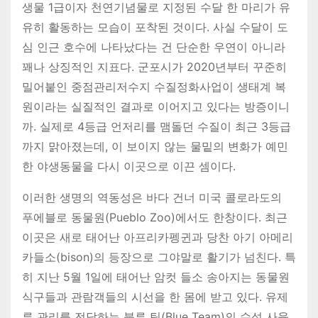
생물 1급이자 천연기념물로 지정된 수달 한 마리가 유
유히 활동하는 모습이 포착된 것이다. 사실 수달이 도
심 인근 호수에 나타났다는 건 단순한 우연이 아니라
꽤나 상징적인 지표다. 군포시가 2020년부터 꾸준히
밀어붙인 중점관리저수지 수질정화사업이 생태계 복
원이라는 실질적인 결과로 이어지고 있다는 방증이니
까. 실제로 4등급 언저리를 맴돌던 수질이 최근 3등급
까지 맑아졌는데, 이 보이지 않는 물밑의 변화가 예민
한 야생동물을 다시 이곳으로 이끈 셈이다.
이러한 생명의 역동성은 바다 건너 미국 콜로라도의
푸에블로 동물원(Pueblo Zoo)에서도 한창이다. 최근
이곳은 새로 태어난 아프리카펭귄과 당찬 아기 아메리
카들소(bison)의 등장으로 그야말로 활기가 넘친다. 특
히 지난 5월 1일에 태어난 암컷 들소 송아지는 동물원
식구들과 관람객들의 시선을 한 몸에 받고 있다. 유제
류 관리를 전담하는 블루 팀(Blue Team)의 수석 사육