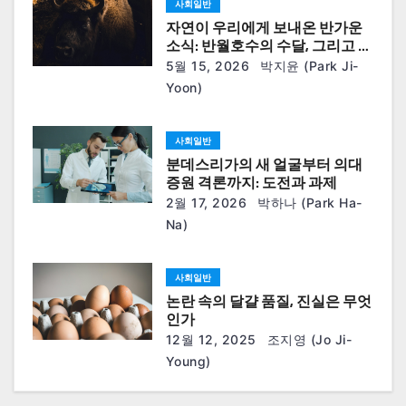
사회일반
자연이 우리에게 보내온 반가운
소식: 반월호수의 수달, 그리고 푸
에블로의 아기 들소
5월 15, 2026
박지윤 (Park Ji-
Yoon)
사회일반
분데스리가의 새 얼굴부터 의대
증원 격론까지: 도전과 과제
2월 17, 2026
박하나 (Park Ha-
Na)
사회일반
논란 속의 달걀 품질, 진실은 무엇
인가
12월 12, 2025
조지영 (Jo Ji-
Young)